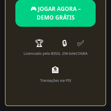
🎮 JOGAR AGORA –
DEMO GRÁTIS
🏆
🔒
✅
Licenciado pela B3
SSL 256-bit
eCOGRA
🏦
Transações via PIX