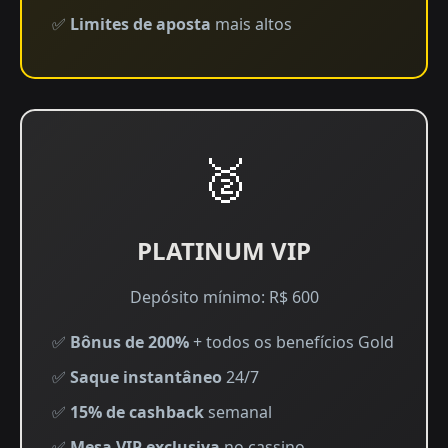
✅
Limites de aposta
mais altos
🥈
PLATINUM VIP
Depósito mínimo: R$ 600
✅
Bônus de 200%
+ todos os benefícios Gold
✅
Saque instantâneo
24/7
✅
15% de cashback
semanal
✅
Mesa VIP exclusiva
no cassino