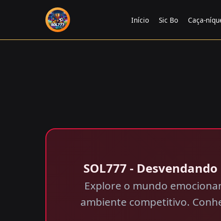
Início
Sic Bo
Caça-níqu
SOL777 - Desvendando 
Explore o mundo emocionan
ambiente competitivo. Conhe