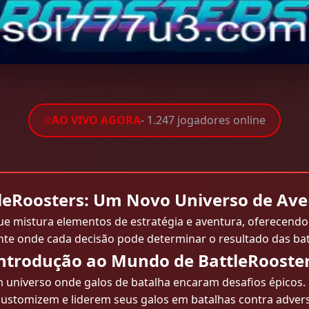
AO VIVO AGORA
- 1.247 jogadores online
eRoosters: Um Novo Universo de Aven
ue mistura elementos de estratégia e aventura, oferecend
e onde cada decisão pode determinar o resultado das ba
ntrodução ao Mundo de BattleRooste
m universo onde galos de batalha encaram desafios épicos.
customizem e liderem seus galos em batalhas contra advers