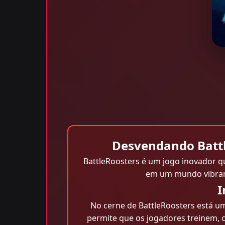
Desvendando Battl
BattleRoosters é um jogo inovador q
em um mundo vibrant
I
No cerne de BattleRoosters está u
permite que os jogadores treinem, 