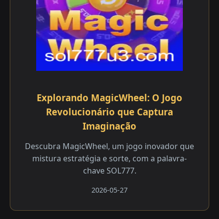
Explorando MagicWheel: O Jogo
Revolucionário que Captura
Imaginação
Descubra MagicWheel, um jogo inovador que
mistura estratégia e sorte, com a palavra-
chave SOL777.
2026-05-27