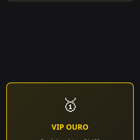
🥇
VIP OURO