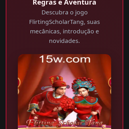
Regras e Aventura
Descubra o jogo
FlirtingScholarTang, suas
mecânicas, introdução e
novidades.