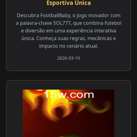
Esportiva Única
Descubra FootballBaby, o jogo inovador com
a palavra-chave SOL777, que combina futebol
e diversão em uma experiência interativa
única. Conheça suas regras, mecânicas e
impacto no cenário atual.
2026-03-19