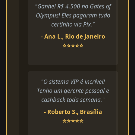
"Ganhei R$ 4.500 no Gates of
Olympus! Eles pagaram tudo
certinho via Pix."
- Ana L., Rio de Janeiro
⭐⭐⭐⭐⭐
"O sistema VIP é incrível!
Tenho um gerente pessoal e
cashback toda semana."
- Roberto S., Brasília
⭐⭐⭐⭐⭐