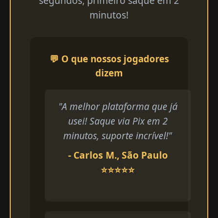
segundos, primeiro saque em 2
minutos!
💬 O que nossos jogadores
dizem
"A melhor plataforma que já
usei! Saque via Pix em 2
minutos, suporte incrível!"
- Carlos M., São Paulo
⭐⭐⭐⭐⭐