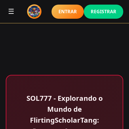
☰
ENTRAR
REGISTRAR
SOL777 - Explorando o
Mundo de
FlirtingScholarTang: