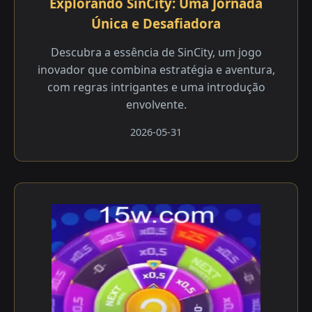
Explorando SinCity: Uma Jornada
Única e Desafiadora
Descubra a essência de SinCity, um jogo
inovador que combina estratégia e aventura,
com regras intrigantes e uma introdução
envolvente.
2026-05-31