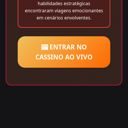
habilidades estratégicas
encontraram viagens emocionantes
em cenários envolventes.
🎰 ENTRAR NO
CASSINO AO VIVO