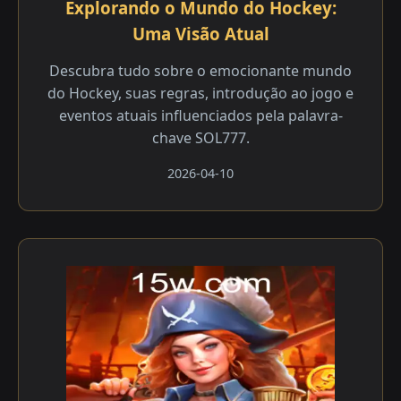
Explorando o Mundo do Hockey:
Uma Visão Atual
Descubra tudo sobre o emocionante mundo
do Hockey, suas regras, introdução ao jogo e
eventos atuais influenciados pela palavra-
chave SOL777.
2026-04-10