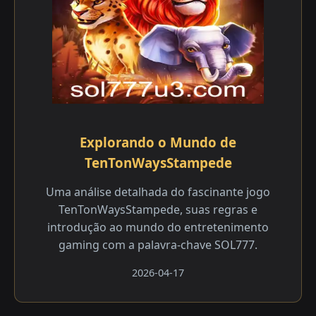
Explorando o Mundo de
TenTonWaysStampede
Uma análise detalhada do fascinante jogo
TenTonWaysStampede, suas regras e
introdução ao mundo do entretenimento
gaming com a palavra-chave SOL777.
2026-04-17