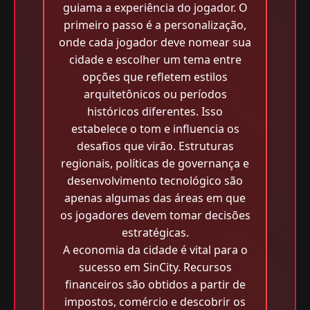
guiama a experiência do jogador. O
primeiro passo é a personalização,
onde cada jogador deve nomear sua
cidade e escolher um tema entre
opções que refletem estilos
arquitetônicos ou períodos
históricos diferentes. Isso
estabelece o tom e influencia os
desafios que virão. Estruturas
regionais, políticas de governança e
desenvolvimento tecnológico são
apenas algumas das áreas em que
os jogadores devem tomar decisões
estratégicas.
A economia da cidade é vital para o
sucesso em SinCity. Recursos
financeiros são obtidos a partir de
impostos, comércio e descobrir os