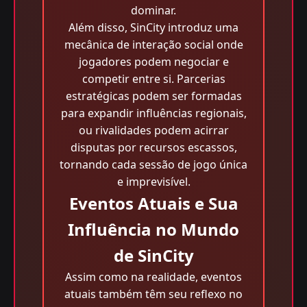
dominar.
Além disso, SinCity introduz uma
mecânica de interação social onde
jogadores podem negociar e
competir entre si. Parcerias
estratégicas podem ser formadas
para expandir influências regionais,
ou rivalidades podem acirrar
disputas por recursos escassos,
tornando cada sessão de jogo única
e imprevisível.
Eventos Atuais e Sua
Influência no Mundo
de SinCity
Assim como na realidade, eventos
atuais também têm seu reflexo no