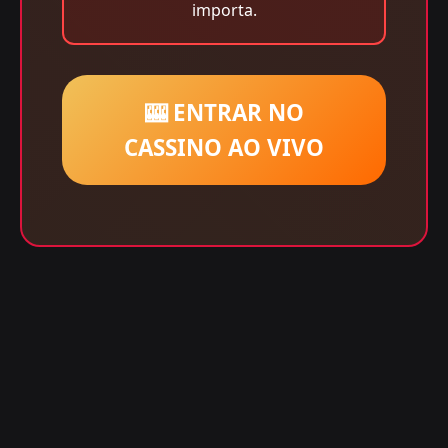
importa.
🎰 ENTRAR NO
CASSINO AO VIVO