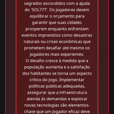
segredos escondidos com a ajuda
do 'SOL777'. Os jogadores devem
equilibrar o orçamento para
garantir que suas cidades
prosperem enquanto enfrentam
eventos imprevistos como desastres
naturais ou crises econômicas que
prometem desafiar até mesmo os
jogadores mais experientes.
O desafio cresce à medida que a
população aumenta e a satisfação
dos habitantes se torna um aspecto
crítico do jogo. Implementar
políticas públicas adequadas,
assegurar que a infraestrutura
atenda às demandas e explorar
novas tecnologias são elementos-
chave que um jogador eficaz deve