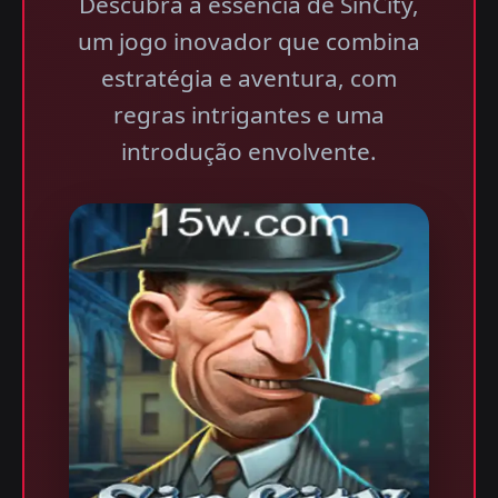
Descubra a essência de SinCity,
um jogo inovador que combina
estratégia e aventura, com
regras intrigantes e uma
introdução envolvente.