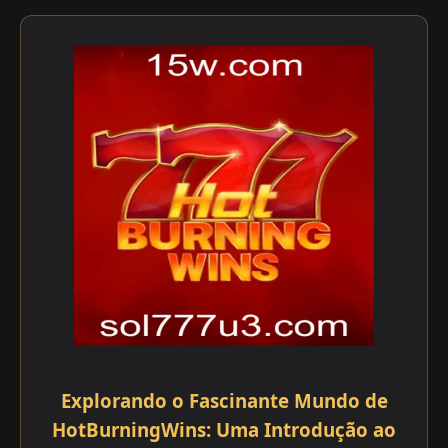
Explorando o Fascinante Mundo de
HotBurningWins: Uma Introdução ao