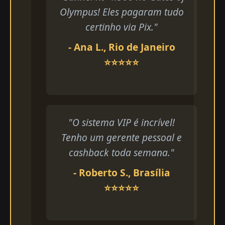
Olympus! Eles pagaram tudo
certinho via Pix."
- Ana L., Rio de Janeiro
⭐⭐⭐⭐⭐
"O sistema VIP é incrível!
Tenho um gerente pessoal e
cashback toda semana."
- Roberto S., Brasília
⭐⭐⭐⭐⭐