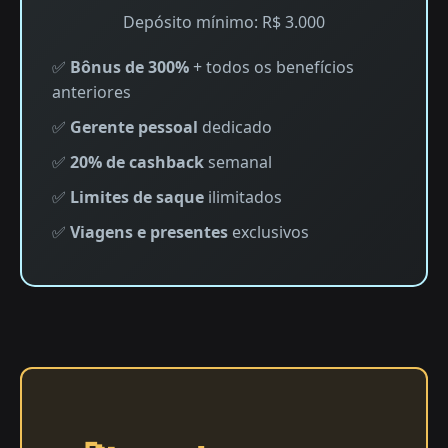
Depósito mínimo: R$ 3.000
✅
Bônus de 300%
+ todos os benefícios
anteriores
✅
Gerente pessoal
dedicado
✅
20% de cashback
semanal
✅
Limites de saque
ilimitados
✅
Viagens e presentes
exclusivos