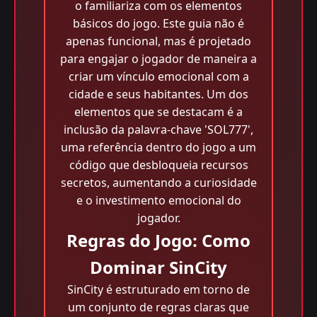
o familiariza com os elementos
básicos do jogo. Este guia não é
apenas funcional, mas é projetado
para engajar o jogador de maneira a
criar um vínculo emocional com a
cidade e seus habitantes. Um dos
elementos que se destacam é a
inclusão da palavra-chave 'SOL777',
uma referência dentro do jogo a um
código que desbloqueia recursos
secretos, aumentando a curiosidade
e o investimento emocional do
jogador.
Regras do Jogo: Como
Dominar SinCity
SinCity é estruturado em torno de
um conjunto de regras claras que