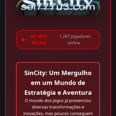
AO VIVO
- 1.247 jogadores
AGORA
online
SinCity: Um Mergulho
em um Mundo de
Estratégia e Aventura
O mundo dos jogos já presenciou
diversas transformações e
inovações, mas poucos conseguem