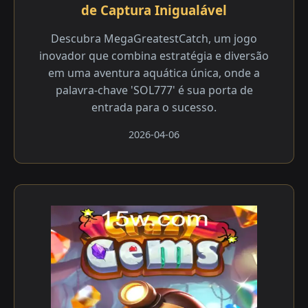
de Captura Inigualável
Descubra MegaGreatestCatch, um jogo
inovador que combina estratégia e diversão
em uma aventura aquática única, onde a
palavra-chave 'SOL777' é sua porta de
entrada para o sucesso.
2026-04-06