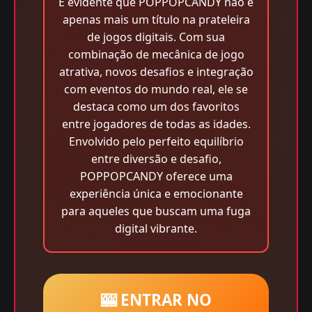
É evidente que POPPOPCANDY não é
apenas mais um título na prateleira
de jogos digitais. Com sua
combinação de mecânica de jogo
atrativa, novos desafios e integração
com eventos do mundo real, ele se
destaca como um dos favoritos
entre jogadores de todas as idades.
Envolvido pelo perfeito equilíbrio
entre diversão e desafio,
POPPOPCANDY oferece uma
experiência única e emocionante
para aqueles que buscam uma fuga
digital vibrante.
🎰 ENTRAR NO