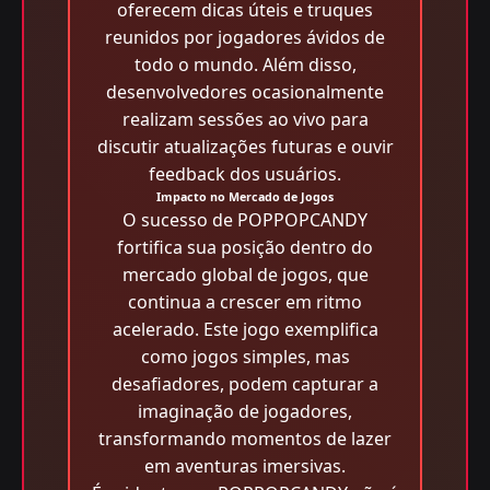
oferecem dicas úteis e truques
reunidos por jogadores ávidos de
todo o mundo. Além disso,
desenvolvedores ocasionalmente
realizam sessões ao vivo para
discutir atualizações futuras e ouvir
feedback dos usuários.
Impacto no Mercado de Jogos
O sucesso de POPPOPCANDY
fortifica sua posição dentro do
mercado global de jogos, que
continua a crescer em ritmo
acelerado. Este jogo exemplifica
como jogos simples, mas
desafiadores, podem capturar a
imaginação de jogadores,
transformando momentos de lazer
em aventuras imersivas.