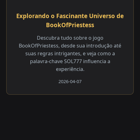
Explorando o Fascinante Universo de
BookOfPriestess
Descubra tudo sobre o jogo
BookOfPriestess, desde sua introdução até
suas regras intrigantes, e veja como a
palavra-chave SOL777 influencia a
experiência.
2026-04-07