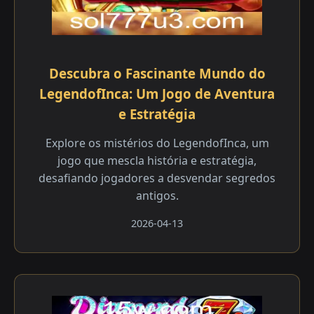
Descubra o Fascinante Mundo do
LegendofInca: Um Jogo de Aventura
e Estratégia
Explore os mistérios do LegendofInca, um
jogo que mescla história e estratégia,
desafiando jogadores a desvendar segredos
antigos.
2026-04-13