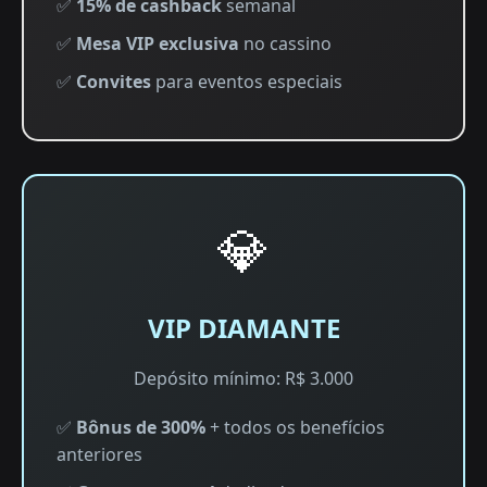
✅
15% de cashback
semanal
✅
Mesa VIP exclusiva
no cassino
✅
Convites
para eventos especiais
💎
VIP DIAMANTE
Depósito mínimo: R$ 3.000
✅
Bônus de 300%
+ todos os benefícios
anteriores