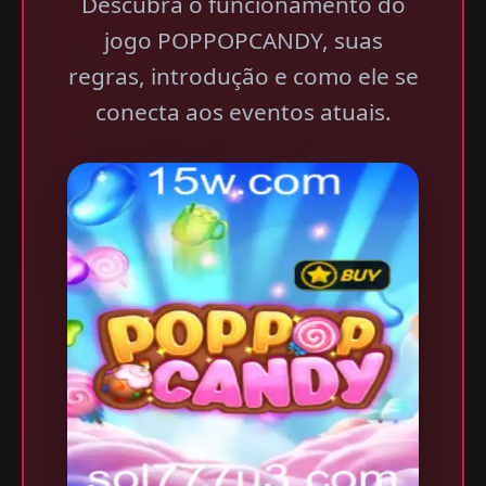
Descubra o funcionamento do
jogo POPPOPCANDY, suas
regras, introdução e como ele se
conecta aos eventos atuais.