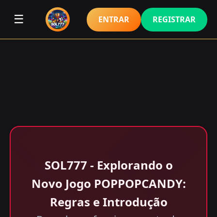
☰
ENTRAR
REGISTRAR
SOL777 - Explorando o
Novo Jogo POPPOPCANDY:
Regras e Introdução