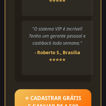
⭐⭐⭐⭐⭐
"O sistema VIP é incrível!
Tenho um gerente pessoal e
cashback toda semana."
- Roberto S., Brasília
⭐⭐⭐⭐⭐
⭐ CADASTRAR GRÁTIS