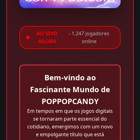
AO VIVO
- 1.247 jogadores
AGORA
online
Bem-vindo ao
Fascinante Mundo de
POPPOPCANDY
Em tempos em que os jogos digitais
se tornaram parte essencial do
cotidiano, emergimos com um novo
e empolgante título que está